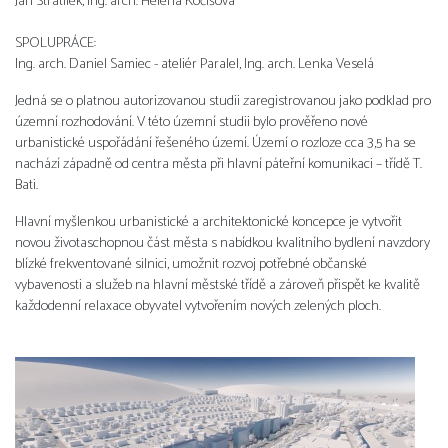
Jan Stratílek, Ing. arch. Helena Kočišová
SPOLUPRÁCE:
Ing. arch. Daniel Samiec - ateliér Paralel, Ing. arch. Lenka Veselá
Jedná se o platnou autorizovanou studii zaregistrovanou jako podklad pro
územní rozhodování. V této územní studii bylo prověřeno nové
urbanistické uspořádání řešeného území. Území o rozloze cca 3,5 ha se
nachází západně od centra města při hlavní páteřní komunikaci – třídě T.
Bati.
Hlavní myšlenkou urbanistické a architektonické koncepce je vytvořit
novou životaschopnou část města s nabídkou kvalitního bydlení navzdory
blízké frekventované silnici, umožnit rozvoj potřebné občanské
vybavenosti a služeb na hlavní městské třídě a zároveň přispět ke kvalitě
každodenní relaxace obyvatel vytvořením nových zelených ploch.